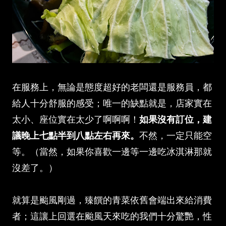
在服務上，無論是態度超好的老闆還是服務員，都
給人十分舒服的感受；唯一的缺點就是，店家實在
太小、座位實在太少了啊啊啊！
如果沒有訂位，建
議晚上七點半到八點左右再來。
不然，一定只能空
等。（當然，如果你喜歡一邊等一邊吃冰淇淋那就
沒差了。）
就算是颱風剛過，臻饌的青菜依舊會端出來給消費
者；這讓上回選在颱風天來吃的我們十分驚艷，性