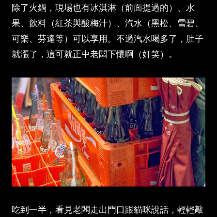
除了火鍋，現場也有冰淇淋（前面提過的）、水
果、飲料（紅茶與酸梅汁）、汽水（黑松、雪碧、
可樂、芬達等）可以享用。不過汽水喝多了，肚子
就漲了，這可就正中老闆下懷啊（奸笑）。
吃到一半，看見老闆走出門口跟貓咪說話，輕輕敲