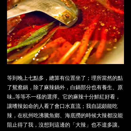
等到晚上七點多，總算有位置坐了；理所當然的點
了鴛鴦鍋，除了麻辣鍋外，白鍋部分也有養生、原
味...等等不一樣的選擇。它的麻辣十分鮮紅好看，
讓嗜辣如命的人看了會口水直流；我自認頗能吃
辣，在杭州吃沸騰魚鄉、海底撈的時候大辣都沒能
阻止得了我，沒想到這邊的「大辣」也不遑多讓。