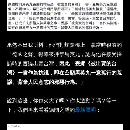
果然不出我所料，他們打蛇隨棍上，拿當時很夯的
「德國之聲」報導來抨擊馬英九，認為他在接受採
訪時的言論出賣台灣，
因此「丟擲《被出賣的台
灣》一書作為抗議，即在凸顯馬英九一意孤行的荒
謬、背棄人民意志的邪惡行為。」
說到這邊，你也火大了嗎？你也激動了嗎？等一
下，我們再來看看德國之聲的
最新聲明
：