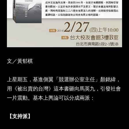
文／黃郁棋
上星期五，基進側翼「競選辦公室主任」顏銘緯，
用《被出賣的台灣》這本書砸向馬英九，引發社會
一片震動。基本上輿論可以分成兩派：
【支持派】