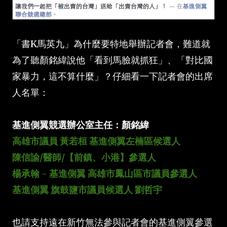
「書K馬英九」為什麼要特地舉辦記者會，難道就
為了聽顏銘緯說他「看到馬臉就抓狂」、「對比國
家暴力，這不算什麼」？仔細看一下記者會的出席
人名單：
基進側翼競選辦公室主任：顏銘緯
高雄市議員 黃若桓 基進側翼左楠區候選人
陳信諭/醫師/【前鎮、小港】參選人
楊承翰 - 基進側翼 高雄市鳳山區市議員參選人
基進側翼 旗鼓鹽市議員候選人 劉哲宇
也請支持遠在新竹無法參與記者會的基進側翼參選