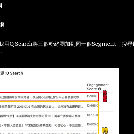
讃
讃
Q Search將三個粉絲團加到同一個Segment，搜尋
：