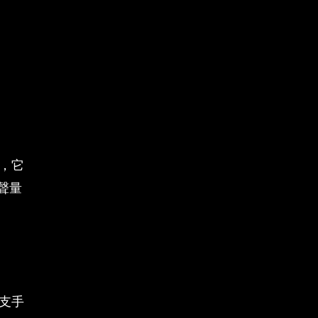
，它
聲量
支手