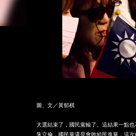
圖、文／黃郁棋
大選結束了，國民黨輸了。這結果一點也
朱立倫，國民黨還是會敗給民進黨，這次