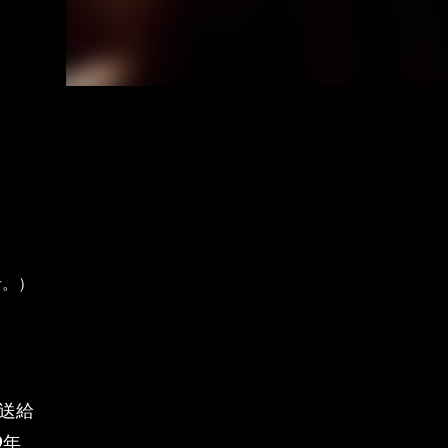
者。）
送給
9年