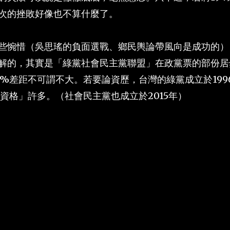
次的挫敗好像也不算什麼了。
些惋惜（吳思瑤的負面選戰、鄉民輿論帶風向是成功的）
解的，其實是「綠黨社會民主黨聯盟」在政黨票的部份居
.1%差距不可謂不大。若要論資歷，台灣的綠黨成立於199
老資格」許多。（社會民主黨也成立於2015年）