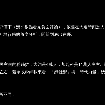
評價下（幾乎很難看見負面評論），依舊在大選時刻乏人
社群行銷的角度分析，問題到底出在哪。
民主黨的粉絲數，大約是4萬人，加起來是14萬人左右。
人左右！若單以粉絲數來看，「綠社盟」與「時代力量」幾
所不同：