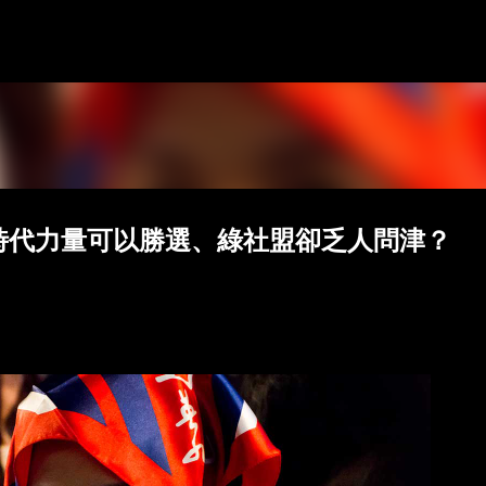
跳到主要內容
時代力量可以勝選、綠社盟卻乏人問津？