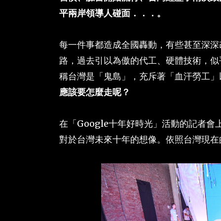
平兩岸領導人碰面．．．。
每一件事都造成全國轟動，有些甚至深深
路，過去引以為傲的代工、硬體技術，似
稱台灣是「鬼島」，充斥著「血汗勞工」
應該要怎麼走呢？
在「Google十年好時光」活動的記者會
對於台灣未來十年的想像。依照台灣現在