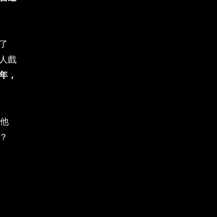
了
人戲
年，
享他
？