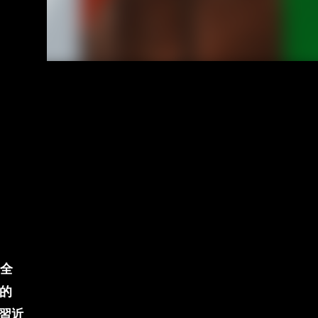
全
音的
習近