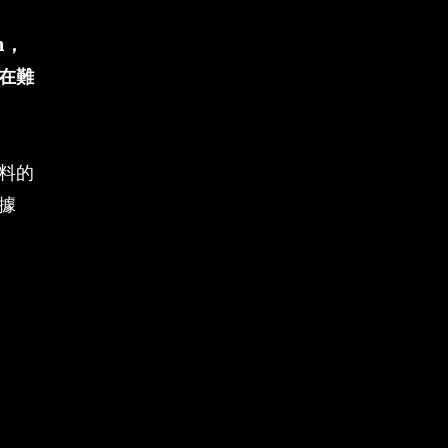
n，
在難
料的
據