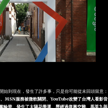
06年開始到現在，發生了許多事，只是你可能從未回頭留意：
了、MSN服務被微軟關閉、YouTube改變了台灣人看影
黨輪替、發生了太陽花學運、歷經過復興空難、馬英九與